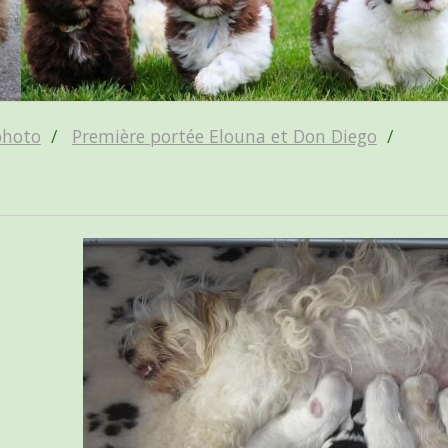
photo
Première portée Elouna et Don Diego