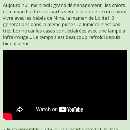
Aujourd'hui, mercredi : grand déménagement : les chiots
et maman Lolita sont partis vivre à la nurserie où ils vont
vivre avec les bébés de Nina, la maman de Lolita ! 3
générations dans la même pièce ! La lumière n'est pas
très bonne car les cases sont éclairées avec une lampe à
infra-rouge.... Le temps s'est beaucoup refroidi depuis
hier, il pleut ....
3 Nina ensemble !! :) 15 jours d'écart entre la fille et la