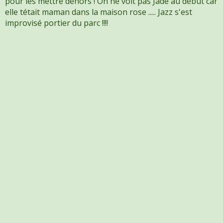
pour les mettre dehors ! On ne voit pas Jade au début car
elle tétait maman dans la maison rose ..... Jazz s'est
improvisé portier du parc !!!!