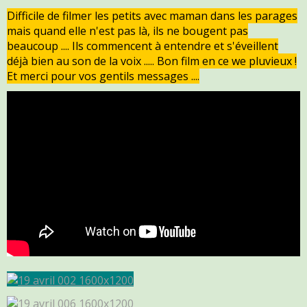
Difficile de filmer les petits avec maman dans les parages
mais quand elle n'est pas là, ils ne bougent pas
beaucoup .... Ils commencent à entendre et s'éveillent
déjà bien au son de la voix ..... Bon film en ce we pluvieux !
Et merci pour vos gentils messages ....