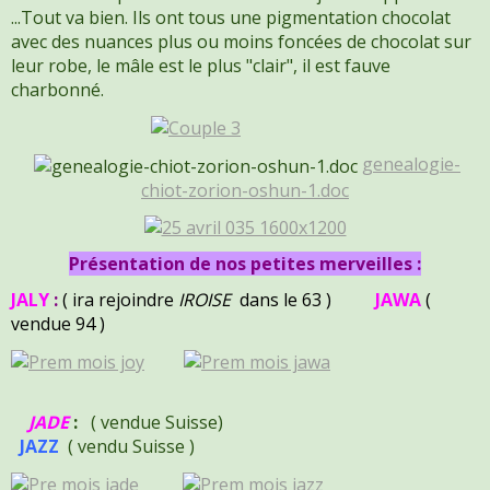
...Tout va bien. Ils ont tous une pigmentation chocolat
avec des nuances plus ou moins foncées de chocolat sur
leur robe, le mâle est le plus "clair", il est fauve
charbonné.
genealogie-
chiot-zorion-oshun-1.doc
Présentation de nos petites merveilles :
JALY
:
( ira rejoindre
IROISE
dans le 63 )
JAWA
(
vendue 94 )
JADE
:
(
vendue
Suisse)
JAZZ
(
vendu
Suisse )