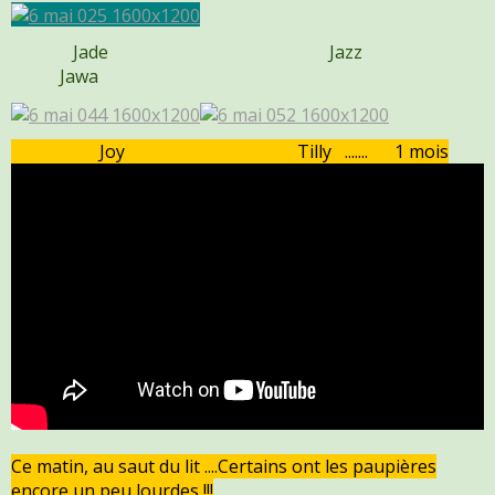
Jade Jazz
Jawa
Joy Tilly ....... 1 mois
Ce matin, au saut du lit ....Certains ont les paupières
encore un peu lourdes !!!