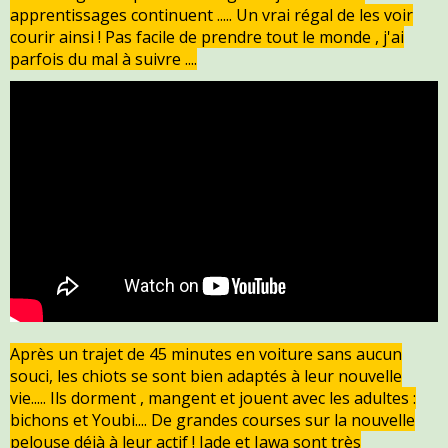
apprentissages continuent ..... Un vrai régal de les voir
courir ainsi ! Pas facile de prendre tout le monde , j'ai
parfois du mal à suivre ....
Après un trajet de 45 minutes en voiture sans aucun
souci, les chiots se sont bien adaptés à leur nouvelle
vie..... Ils dorment , mangent et jouent avec les adultes :
bichons et Youbi.... De grandes courses sur la nouvelle
pelouse déjà à leur actif ! Jade et Jawa sont très