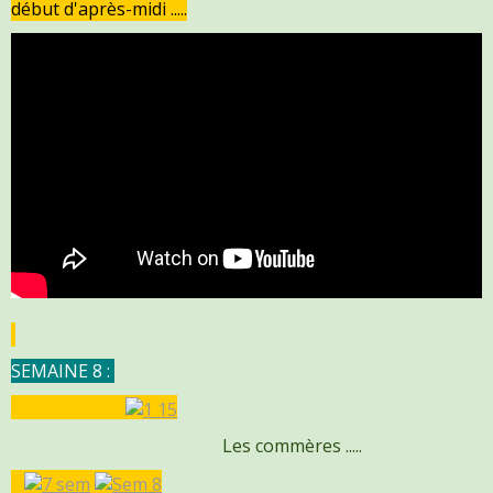
début d'après-midi .....
SEMAINE 8 :
Les commères .....