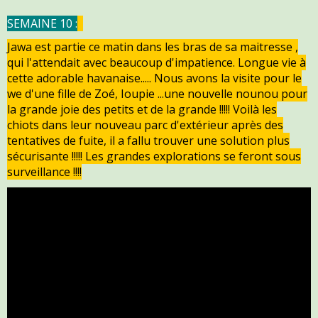
SEMAINE 10 :
Jawa est partie ce matin dans les bras de sa maitresse ,
qui l'attendait avec beaucoup d'impatience. Longue vie à
cette adorable havanaise..... Nous avons la visite pour le
we d'une fille de Zoé, Ioupie ...une nouvelle nounou pour
la grande joie des petits et de la grande !!!!! Voilà les
chiots dans leur nouveau parc d'extérieur après des
tentatives de fuite, il a fallu trouver une solution plus
sécurisante !!!!! Les grandes explorations se feront sous
surveillance !!!!